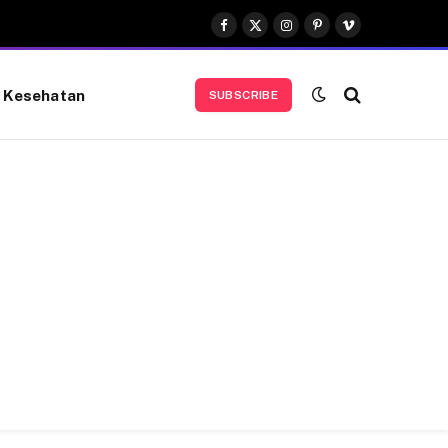
Facebook
X
Instagram
Pinterest
Vimeo
(Twitter)
Kesehatan
SUBSCRIBE