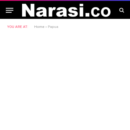
YOU ARE AT:
Home
»
Papua