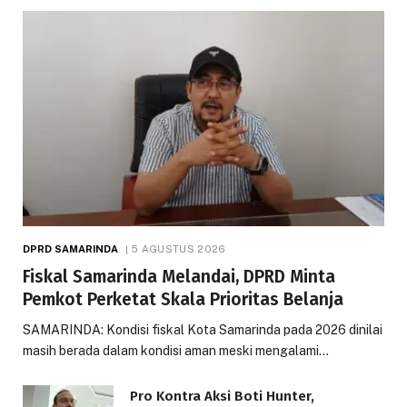
DPRD SAMARINDA
5 AGUSTUS 2026
Fiskal Samarinda Melandai, DPRD Minta
Pemkot Perketat Skala Prioritas Belanja
SAMARINDA: Kondisi fiskal Kota Samarinda pada 2026 dinilai
masih berada dalam kondisi aman meski mengalami…
Pro Kontra Aksi Boti Hunter,