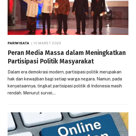
PARIWISATA
10 MARET 2023
Peran Media Massa dalam Meningkatkan
Partisipasi Politik Masyarakat
Dalam era demokrasi modern, partisipasi politik merupakan
hak dan kewajiban bagi setiap warga negara. Namun, pada
kenyataannya, tingkat partisipasi politik di Indonesia masih
rendah. Menurut survei…