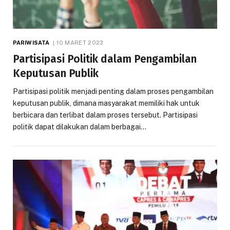
PARIWISATA
10 MARET 2023
Partisipasi Politik dalam Pengambilan
Keputusan Publik
Partisipasi politik menjadi penting dalam proses pengambilan
keputusan publik, dimana masyarakat memiliki hak untuk
berbicara dan terlibat dalam proses tersebut. Partisipasi
politik dapat dilakukan dalam berbagai…