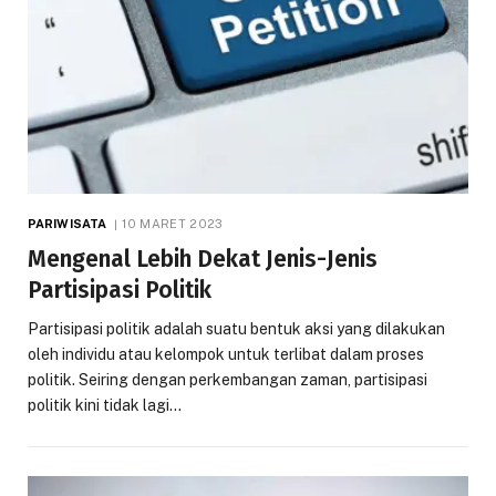
PARIWISATA
10 MARET 2023
Mengenal Lebih Dekat Jenis-Jenis
Partisipasi Politik
Partisipasi politik adalah suatu bentuk aksi yang dilakukan
oleh individu atau kelompok untuk terlibat dalam proses
politik. Seiring dengan perkembangan zaman, partisipasi
politik kini tidak lagi…