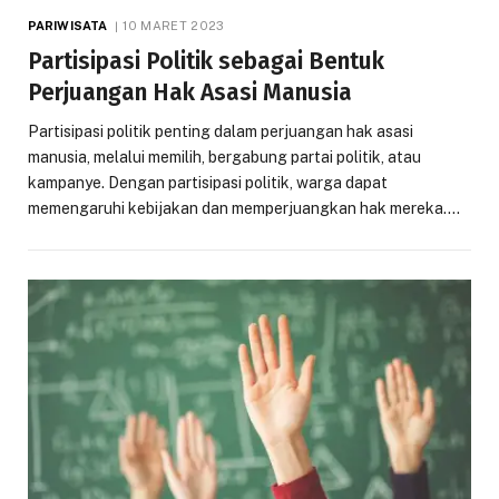
PARIWISATA
10 MARET 2023
Partisipasi Politik sebagai Bentuk
Perjuangan Hak Asasi Manusia
Partisipasi politik penting dalam perjuangan hak asasi
manusia, melalui memilih, bergabung partai politik, atau
kampanye. Dengan partisipasi politik, warga dapat
memengaruhi kebijakan dan memperjuangkan hak mereka.…