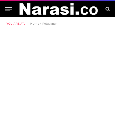
YOU ARE AT:
Home
»
Pelayanan