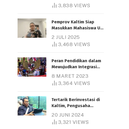
3,838
VIEWS
Pemprov Kaltim Siap
Masukkan Mahasiswa UT
Samarinda dalam Skema
2 JULI 2025
Bantuan Pendidikan
3,468
VIEWS
Gratispol
Peran Pendidikan dalam
Mewujudkan Integrasi
Nasional
8 MARET 2023
3,364
VIEWS
Tertarik Berinvestasi di
Kaltim, Pengusaha
Tiongkok Butuh Lahan
20 JUNI 2024
1.000 Hektare
3,321
VIEWS