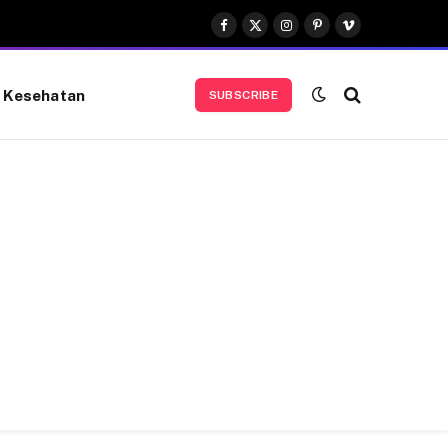
Facebook
X
Instagram
Pinterest
Vimeo
(Twitter)
Kesehatan
SUBSCRIBE