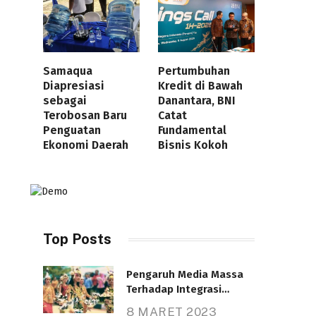
Samaqua
Pertumbuhan
Diapresiasi
Kredit di Bawah
sebagai
Danantara, BNI
Terobosan Baru
Catat
Penguatan
Fundamental
Ekonomi Daerah
Bisnis Kokoh
Top Posts
Pengaruh Media Massa
Terhadap Integrasi
Nasional
8 MARET 2023