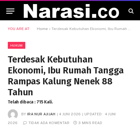
YOU ARE AT:
Home
»
Terdesak Kebutuhan Ekonomi, Ibu Rumah Tangga Rampas Kalung Nenek 88 Tahun
HUKUM
Terdesak Kebutuhan
Ekonomi, Ibu Rumah Tangga
Rampas Kalung Nenek 88
Tahun
Telah dibaca : 715 Kali.
BY
IRA NUR AJIJAH
4 JUNI 2026
UPDATED:
4 JUNI
2026
TIDAK ADA KOMENTAR
3 MINS READ