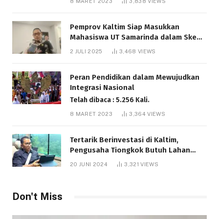
8 MARET 2023
3,838
VIEWS
Pemprov Kaltim Siap Masukkan
Mahasiswa UT Samarinda dalam Skema
Bantuan Pendidikan Gratispol
2 JULI 2025
3,468
VIEWS
Telah dibaca : 6.034 Kali.
Peran Pendidikan dalam Mewujudkan
Integrasi Nasional
Telah dibaca : 5.256 Kali.
8 MARET 2023
3,364
VIEWS
Tertarik Berinvestasi di Kaltim,
Pengusaha Tiongkok Butuh Lahan
1.000 Hektare
20 JUNI 2024
3,321
VIEWS
Telah dibaca : 1.278 Kali.
Don't Miss