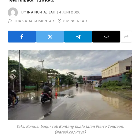
Telah dibaca : 720 Kali.
BY
IRA NUR AJIJAH
4 JUNI 2026
TIDAK ADA KOMENTAR
2 MINS READ
Teks: Kondisi banjir rob Bontang Kuala Jalan Pierre Tendean.
(Narasi.co/R'sya)