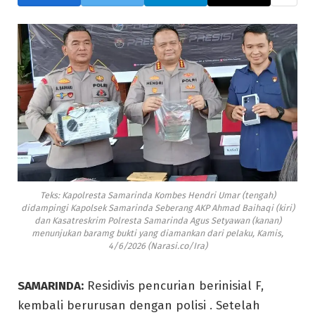
Teks: Kapolresta Samarinda Kombes Hendri Umar (tengah)
didampingi Kapolsek Samarinda Seberang AKP Ahmad Baihaqi (kiri)
dan Kasatreskrim Polresta Samarinda Agus Setyawan (kanan)
menunjukan baramg bukti yang diamankan dari pelaku, Kamis,
4/6/2026 (Narasi.co/Ira)
SAMARINDA:
Residivis pencurian berinisial F,
kembali berurusan dengan polisi . Setelah