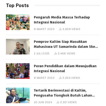
Top Posts
Pengaruh Media Massa Terhadap
Integrasi Nasional
8 MARET 2023
3,838
VIEWS
Pemprov Kaltim Siap Masukkan
Mahasiswa UT Samarinda dalam Skema
Bantuan Pendidikan Gratispol
2 JULI 2025
3,468
VIEWS
Peran Pendidikan dalam Mewujudkan
Integrasi Nasional
8 MARET 2023
3,364
VIEWS
Tertarik Berinvestasi di Kaltim,
Pengusaha Tiongkok Butuh Lahan
1.000 Hektare
20 JUNI 2024
3,321
VIEWS