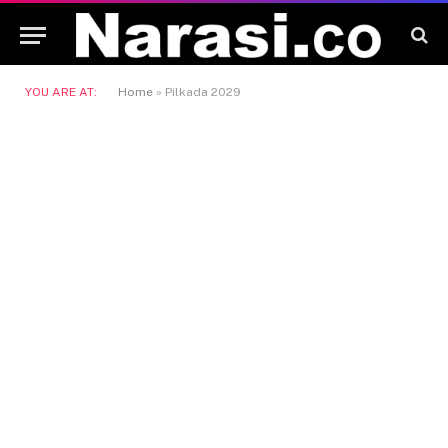
YOU ARE AT:
Home
»
Pilkada 2029