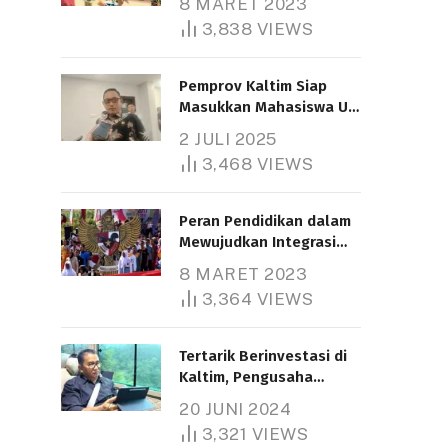
8 MARET 2023
3,838
VIEWS
Pemprov Kaltim Siap
Masukkan Mahasiswa UT
Samarinda dalam Skema
2 JULI 2025
Bantuan Pendidikan
3,468
VIEWS
Gratispol
Peran Pendidikan dalam
Mewujudkan Integrasi
Nasional
8 MARET 2023
3,364
VIEWS
Tertarik Berinvestasi di
Kaltim, Pengusaha
Tiongkok Butuh Lahan
20 JUNI 2024
1.000 Hektare
3,321
VIEWS