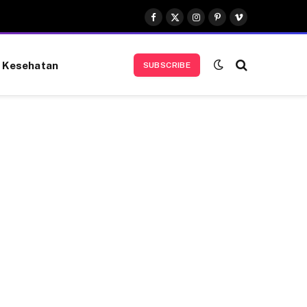
Facebook
X
Instagram
Pinterest
Vimeo
(Twitter)
Kesehatan
SUBSCRIBE