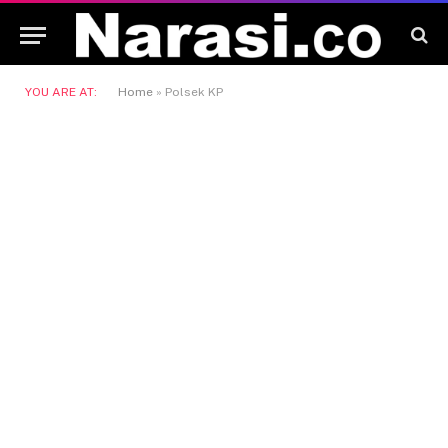
YOU ARE AT:
Home
»
Polsek KP