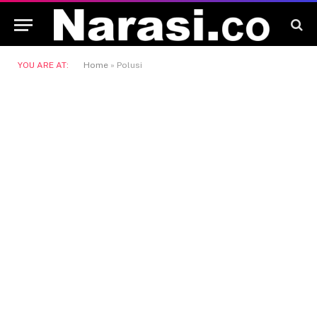
YOU ARE AT:
Home
»
Polusi