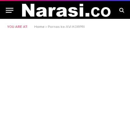
YOU ARE AT:
Home
»
Pornas ke-XVI KORPRI