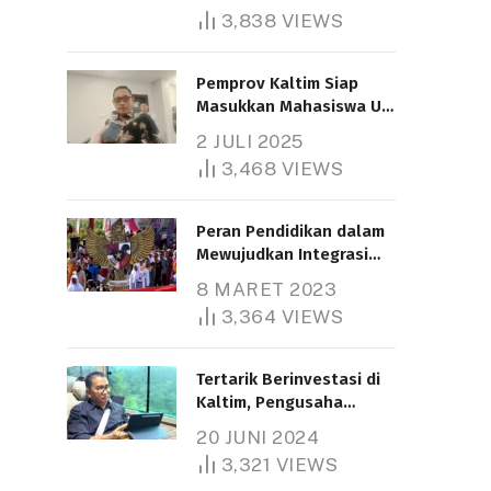
3,838
VIEWS
Pemprov Kaltim Siap
Masukkan Mahasiswa UT
Samarinda dalam Skema
2 JULI 2025
Bantuan Pendidikan
3,468
VIEWS
Gratispol
Peran Pendidikan dalam
Mewujudkan Integrasi
Nasional
8 MARET 2023
3,364
VIEWS
Tertarik Berinvestasi di
Kaltim, Pengusaha
Tiongkok Butuh Lahan
20 JUNI 2024
1.000 Hektare
3,321
VIEWS