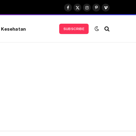
Facebook
X
Instagram
Pinterest
Vimeo
(Twitter)
Kesehatan
SUBSCRIBE