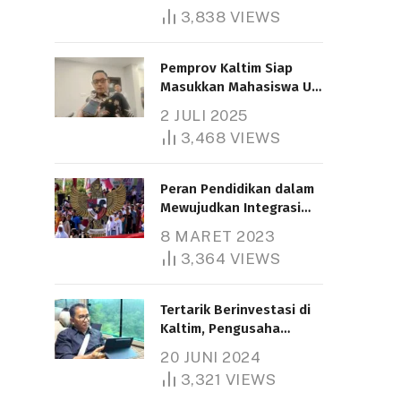
3,838
VIEWS
Pemprov Kaltim Siap
Masukkan Mahasiswa UT
Samarinda dalam Skema
2 JULI 2025
Bantuan Pendidikan
3,468
VIEWS
Gratispol
Peran Pendidikan dalam
Mewujudkan Integrasi
Nasional
8 MARET 2023
3,364
VIEWS
Tertarik Berinvestasi di
Kaltim, Pengusaha
Tiongkok Butuh Lahan
20 JUNI 2024
1.000 Hektare
3,321
VIEWS