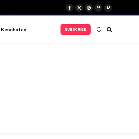
Facebook
X
Instagram
Pinterest
Vimeo
(Twitter)
Kesehatan
SUBSCRIBE