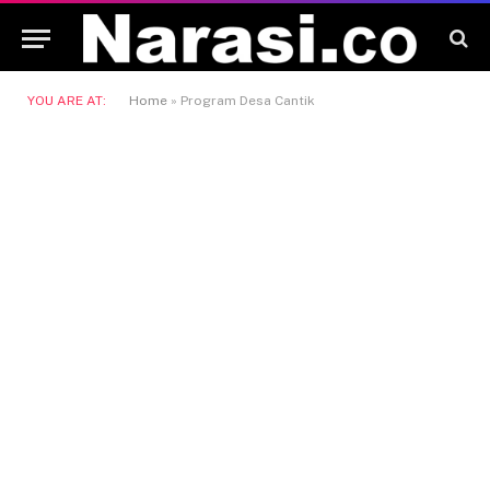
YOU ARE AT:
Home
»
Program Desa Cantik