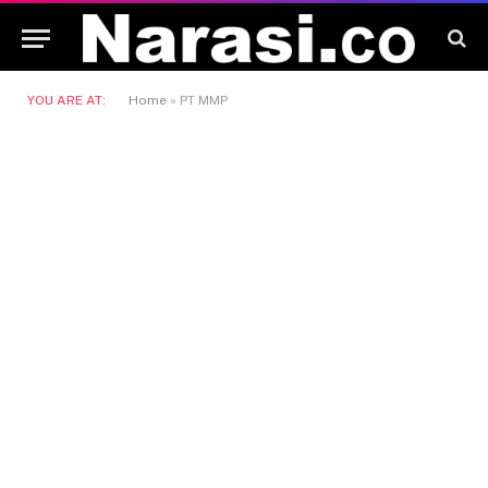
YOU ARE AT:
Home
»
PT MMP