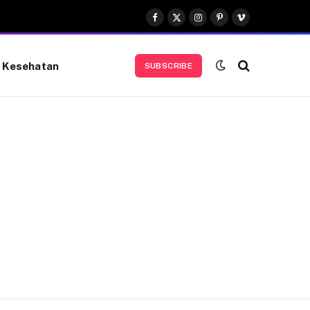
Facebook
X
Instagram
Pinterest
Vimeo
(Twitter)
Kesehatan
SUBSCRIBE