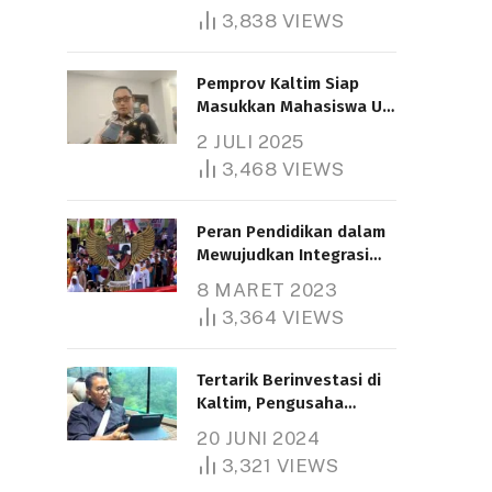
3,838
VIEWS
Pemprov Kaltim Siap
Masukkan Mahasiswa UT
Samarinda dalam Skema
2 JULI 2025
Bantuan Pendidikan
3,468
VIEWS
Gratispol
Peran Pendidikan dalam
Mewujudkan Integrasi
Nasional
8 MARET 2023
3,364
VIEWS
Tertarik Berinvestasi di
Kaltim, Pengusaha
Tiongkok Butuh Lahan
20 JUNI 2024
1.000 Hektare
3,321
VIEWS