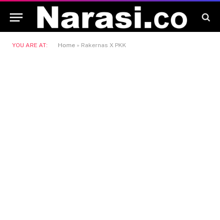
YOU ARE AT:
Home
»
Rakernas X PKK