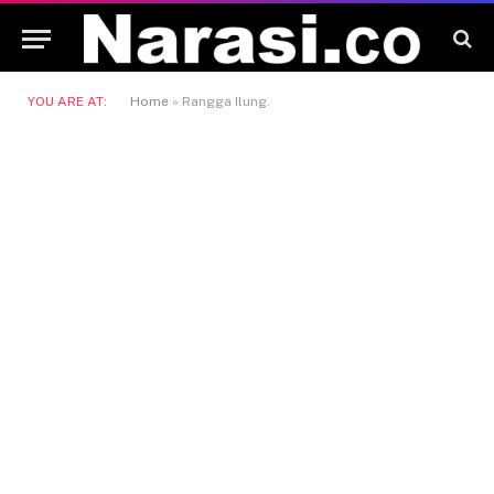
YOU ARE AT:
Home
»
Rangga Ilung.