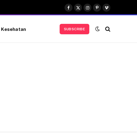
Facebook
X
Instagram
Pinterest
Vimeo
(Twitter)
Kesehatan
SUBSCRIBE