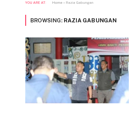
YOU ARE AT:
Home
»
Razia Gabungan
BROWSING:
RAZIA GABUNGAN