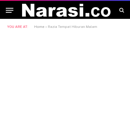
YOU ARE AT:
Home
»
Razia Tempat Hiburan Malam