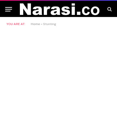
YOU ARE AT:
Home
»
Stunting