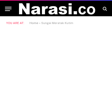
YOU ARE AT:
Home
»
Sungai Meratak Kutim