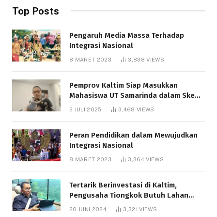
Top Posts
Pengaruh Media Massa Terhadap
Integrasi Nasional
8 MARET 2023
3,838
VIEWS
Pemprov Kaltim Siap Masukkan
Mahasiswa UT Samarinda dalam Skema
Bantuan Pendidikan Gratispol
2 JULI 2025
3,468
VIEWS
Peran Pendidikan dalam Mewujudkan
Integrasi Nasional
8 MARET 2023
3,364
VIEWS
Tertarik Berinvestasi di Kaltim,
Pengusaha Tiongkok Butuh Lahan
1.000 Hektare
20 JUNI 2024
3,321
VIEWS