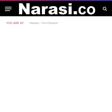
YOU ARE AT:
Home
»
Tim Peneliti