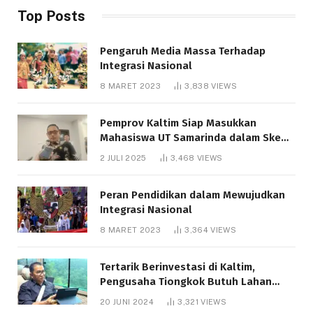
Top Posts
Pengaruh Media Massa Terhadap
Integrasi Nasional
8 MARET 2023
3,838
VIEWS
Pemprov Kaltim Siap Masukkan
Mahasiswa UT Samarinda dalam Skema
Bantuan Pendidikan Gratispol
2 JULI 2025
3,468
VIEWS
Peran Pendidikan dalam Mewujudkan
Integrasi Nasional
8 MARET 2023
3,364
VIEWS
Tertarik Berinvestasi di Kaltim,
Pengusaha Tiongkok Butuh Lahan
1.000 Hektare
20 JUNI 2024
3,321
VIEWS