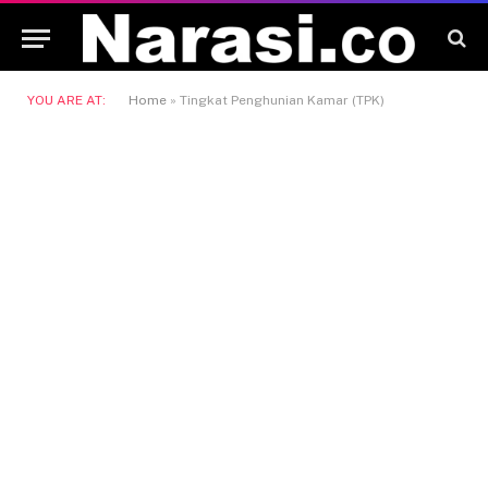
YOU ARE AT:
Home
»
Tingkat Penghunian Kamar (TPK)