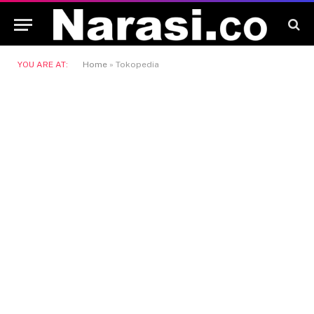
YOU ARE AT:
Home
»
Tokopedia