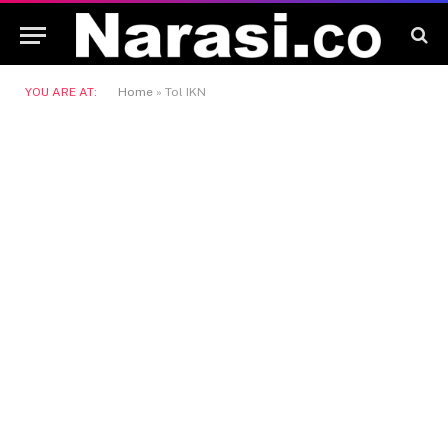
YOU ARE AT:
Home
»
Tol IKN