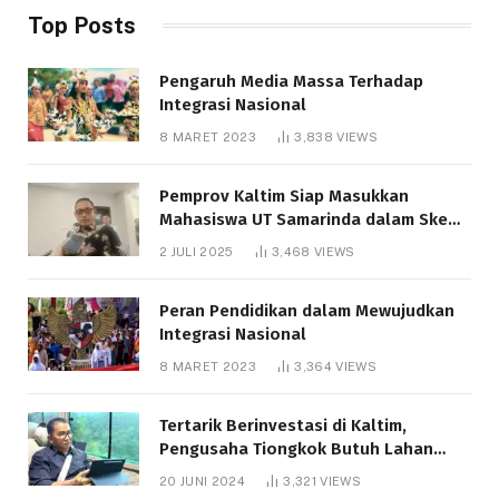
Top Posts
Pengaruh Media Massa Terhadap
Integrasi Nasional
8 MARET 2023
3,838
VIEWS
Pemprov Kaltim Siap Masukkan
Mahasiswa UT Samarinda dalam Skema
Bantuan Pendidikan Gratispol
2 JULI 2025
3,468
VIEWS
Peran Pendidikan dalam Mewujudkan
Integrasi Nasional
8 MARET 2023
3,364
VIEWS
Tertarik Berinvestasi di Kaltim,
Pengusaha Tiongkok Butuh Lahan
1.000 Hektare
20 JUNI 2024
3,321
VIEWS