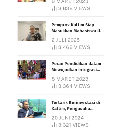
8 MARET 2023
3,838
VIEWS
Pemprov Kaltim Siap
Masukkan Mahasiswa UT
Samarinda dalam Skema
2 JULI 2025
Bantuan Pendidikan
3,468
VIEWS
Gratispol
Peran Pendidikan dalam
Mewujudkan Integrasi
Nasional
8 MARET 2023
3,364
VIEWS
Tertarik Berinvestasi di
Kaltim, Pengusaha
Tiongkok Butuh Lahan
20 JUNI 2024
1.000 Hektare
3,321
VIEWS