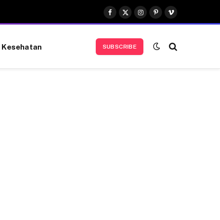
Facebook
X
Instagram
Pinterest
Vimeo
(Twitter)
Kesehatan
SUBSCRIBE