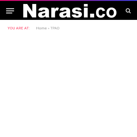
YOU ARE AT:
Home
»
TPAD