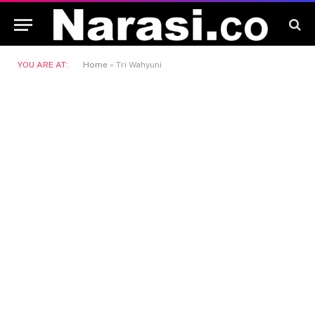
YOU ARE AT:
Home
»
Tri Wahyuni