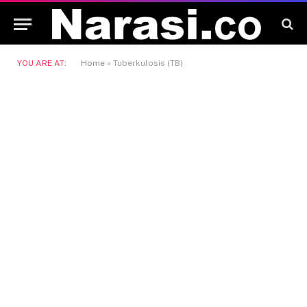
YOU ARE AT:
Home
»
Tuberkulosis (TB)