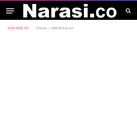
YOU ARE AT:
Home
»
UMKM Kaltim