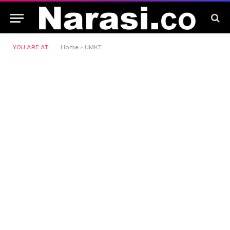
YOU ARE AT:
Home
»
UMKT