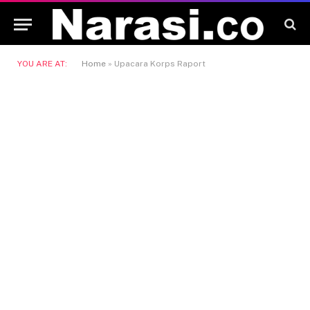
YOU ARE AT:
Home
»
Upacara Korps Raport