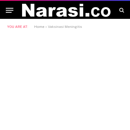
YOU ARE AT:
Home
»
Vaksinasi Meningitis