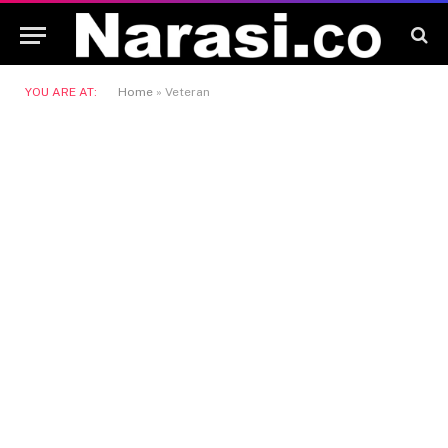
YOU ARE AT:
Home
»
Veteran