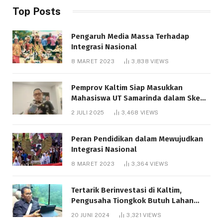
Top Posts
Pengaruh Media Massa Terhadap
Integrasi Nasional
8 MARET 2023
3,838
VIEWS
Pemprov Kaltim Siap Masukkan
Mahasiswa UT Samarinda dalam Skema
Bantuan Pendidikan Gratispol
2 JULI 2025
3,468
VIEWS
Peran Pendidikan dalam Mewujudkan
Integrasi Nasional
8 MARET 2023
3,364
VIEWS
Tertarik Berinvestasi di Kaltim,
Pengusaha Tiongkok Butuh Lahan
1.000 Hektare
20 JUNI 2024
3,321
VIEWS