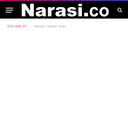
YOU ARE AT:
Home
»
Viktor Yuan