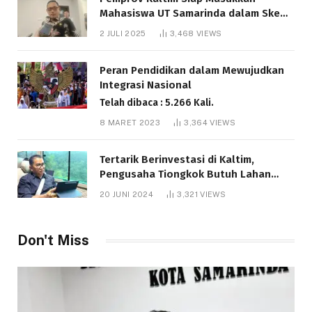
Mahasiswa UT Samarinda dalam Skema
Bantuan Pendidikan Gratispol
2 JULI 2025
3,468
VIEWS
Telah dibaca : 6.041 Kali.
Peran Pendidikan dalam Mewujudkan
Integrasi Nasional
Telah dibaca : 5.266 Kali.
8 MARET 2023
3,364
VIEWS
Tertarik Berinvestasi di Kaltim,
Pengusaha Tiongkok Butuh Lahan
1.000 Hektare
20 JUNI 2024
3,321
VIEWS
Telah dibaca : 1.286 Kali.
Don't Miss