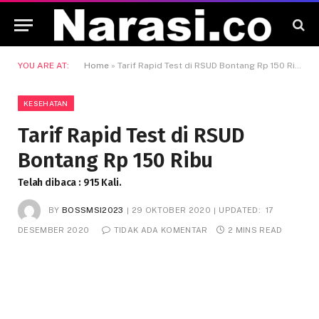
YOU ARE AT:
Home
»
Tarif Rapid Test di RSUD Bontang Rp 150 Ribu
KESEHATAN
Tarif Rapid Test di RSUD
Bontang Rp 150 Ribu
Telah dibaca : 915 Kali.
BY
BOSSMSI2023
29 OKTOBER 2020
UPDATED:
17
DESEMBER 2020
TIDAK ADA KOMENTAR
2 MINS READ