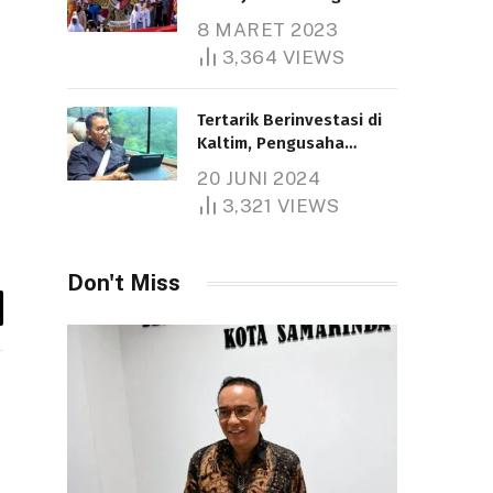
Nasional
8 MARET 2023
Telah dibaca : 5.271 Kali.
3,364
VIEWS
Tertarik Berinvestasi di
Kaltim, Pengusaha
Tiongkok Butuh Lahan
20 JUNI 2024
1.000 Hektare
3,321
VIEWS
Telah dibaca : 1.291 Kali.
Don't Miss
y
k