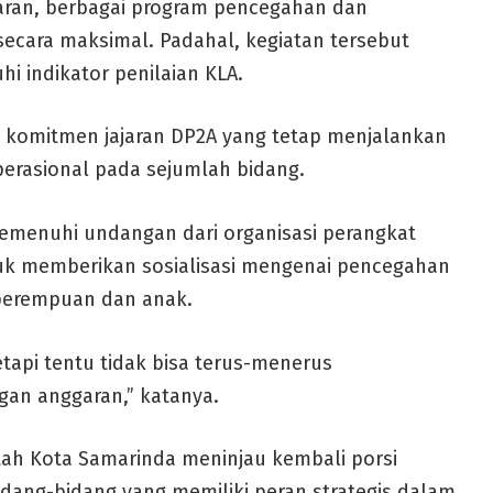
aran, berbagai program pencegahan dan
secara maksimal. Padahal, kegiatan tersebut
 indikator penilaian KLA.
si komitmen jajaran DP2A yang tetap menjalankan
perasional pada sejumlah bidang.
emenuhi undangan dari organisasi perangkat
k memberikan sosialisasi mengenai pencegahan
perempuan dan anak.
api tentu tidak bisa terus-menerus
an anggaran,” katanya.
tah Kota Samarinda meninjau kembali porsi
ang-bidang yang memiliki peran strategis dalam