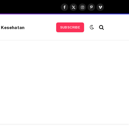
Facebook
X
Instagram
Pinterest
Vimeo
(Twitter)
Kesehatan
SUBSCRIBE