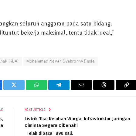
ilangkan seluruh anggaran pada satu bidang.
ituntut bekerja maksimal, tentu tidak ideal,”
Anak (KLA)
Mohammad Novan Syahronny Pasie
ebook
Twitter
WhatsApp
Telegram
Email
Threads
Cop
Lin
LE
NEXT ARTICLE
s,
Listrik Tuai Keluhan Warga, Infrastruktur Jaringan
ja
Diminta Segara Dibenahi
Telah dibaca : 890 Kali.