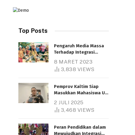
Top Posts
Pengaruh Media Massa
Terhadap Integrasi
Nasional
8 MARET 2023
Telah dibaca : 4.616 Kali.
3,838
VIEWS
Pemprov Kaltim Siap
Masukkan Mahasiswa UT
Samarinda dalam Skema
2 JULI 2025
Bantuan Pendidikan
3,468
VIEWS
Gratispol
Telah dibaca : 6.045 Kali.
Peran Pendidikan dalam
Mewujudkan Integrasi