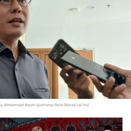
da, Mohammad Novan Syahronny Pasie (Narasi.co/Ira)