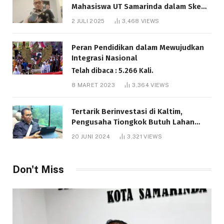
Mahasiswa UT Samarinda dalam Skema
Bantuan Pendidikan Gratispol
2 JULI 2025
3,468
VIEWS
Telah dibaca : 6.041 Kali.
Peran Pendidikan dalam Mewujudkan
Integrasi Nasional
Telah dibaca : 5.266 Kali.
8 MARET 2023
3,364
VIEWS
Tertarik Berinvestasi di Kaltim,
Pengusaha Tiongkok Butuh Lahan
1.000 Hektare
20 JUNI 2024
3,321
VIEWS
Telah dibaca : 1.286 Kali.
Don't Miss