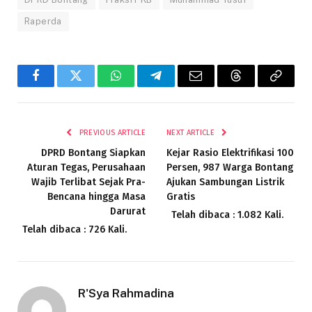
Raperda
Facebook
Twitter
WhatsApp
Telegram
Email
Threads
Copy
Link
PREVIOUS ARTICLE
NEXT ARTICLE
DPRD Bontang Siapkan
Kejar Rasio Elektrifikasi 100
Aturan Tegas, Perusahaan
Persen, 987 Warga Bontang
Wajib Terlibat Sejak Pra-
Ajukan Sambungan Listrik
Bencana hingga Masa
Gratis
Darurat
Telah dibaca : 1.082 Kali.
Telah dibaca : 726 Kali.
R'Sya Rahmadina