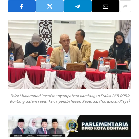
Teks: Muhammad Yusuf menyampaikan pandangan Fraksi PKB DPRD
Bontang dalam rapat kerja pembahasan Raperda. (Narasi.co/R'sya)