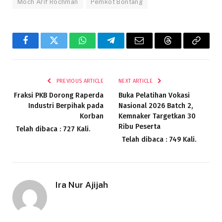
Moch Arif Rochman
Pemkot Bontang
Facebook
Twitter
WhatsApp
Telegram
Email
Threads
Copy
Link
PREVIOUS ARTICLE
NEXT ARTICLE
Fraksi PKB Dorong Raperda
Buka Pelatihan Vokasi
Industri Berpihak pada
Nasional 2026 Batch 2,
Korban
Kemnaker Targetkan 30
Ribu Peserta
Telah dibaca : 727 Kali.
Telah dibaca : 749 Kali.
Ira Nur Ajijah