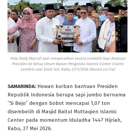
Teks: Rudy Mas'ud saat menyerahkan secara simbolik Sapi Bantuan
Presiden ke Ketua Umum Badan Pengelola Islamic Center Irianto
Lambrie usai Salat Ied, Rabu, 27/5/2026 (Narasi.co/Ira)
SAMARINDA:
Hewan kurban bantuan Presiden
Republik Indonesia berupa sapi jumbo bernama
“Si Bejo” dengan bobot mencapai 1,07 ton
disembelih di Masjid Baitul Muttaqien Islamic
Center pada momentum Iduladha 1447 Hijriah,
Rabu, 27 Mei 2026.