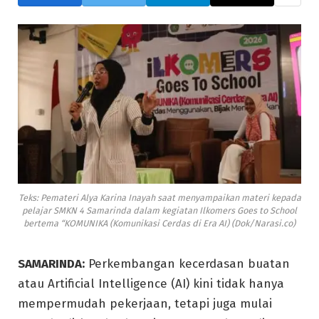
Teks: Pemateri Alya Karina Inayah saat menyampaikan materi kepada
pelajar SMKN 4 Samarinda dalam kegiatan Ilkomers Goes to School
bertema “KOMUNIKA (Komunikasi Cerdas di Era AI) (Dok/Narasi.co)
SAMARINDA:
Perkembangan kecerdasan buatan
atau Artificial Intelligence (AI) kini tidak hanya
mempermudah pekerjaan, tetapi juga mulai