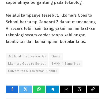
sepenuhnya bergantung pada teknologi.
Melalui kampanye tersebut, Ilkomers Goes to
School berharap Generasi Z dapat memandang
AI secara lebih seimbang, yakni memanfaatkan
teknologi secara cerdas tanpa kehilangan
kreativitas dan kemampuan berpikir kritis.
Artificial Intelligence (AI)
Gen Z
Ilkomers Goes to School
SMKN 4 Samarinda
Universitas Mulawarman (Unmul)
Facebook
Twitter
WhatsApp
Telegram
Email
Threads
Copy
Link