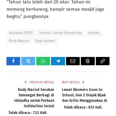
“Tahun lalu lebih dari 20 ekor. Tahun ini
memang berkurang, hampir semua masjid juga
begitu,” pungkasnya.
Iduladha 2026
Islamic Center Samarinda
Kurban
Rudy Masud
Sapi kurban
Facebook
Twitter
WhatsApp
Telegram
Email
Threads
Copy
Link
PREVIOUS ARTICLE
NEXT ARTICLE
Rudy Mas’ud Serukan
Lewat Ilkomers Goes to
Semangat Berbagi di
School, Gen Z Diajak Bijak
Iduladha untuk Perkuat
dan Kritis Menggunakan AI
Solidaritas Sosial
Telah dibaca : 813 Kali.
Telah dibaca : 722 Kali.