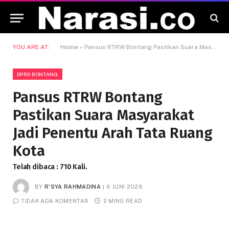
YOU ARE AT:
Home
»
Pansus RTRW Bontang Pastikan Suara Masyarakat Jadi Penentu Arah Tata Ruang Kota
DPRD BONTANG
Pansus RTRW Bontang
Pastikan Suara Masyarakat
Jadi Penentu Arah Tata Ruang
Kota
Telah dibaca : 710 Kali.
BY
R'SYA RAHMADINA
6 JUNI 2026
TIDAK ADA KOMENTAR
2 MINS READ