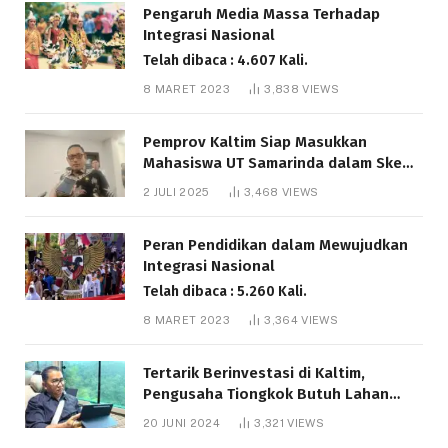
Pengaruh Media Massa Terhadap
Integrasi Nasional
Telah dibaca : 4.607 Kali.
8 MARET 2023
3,838
VIEWS
Pemprov Kaltim Siap Masukkan
Mahasiswa UT Samarinda dalam Skema
Bantuan Pendidikan Gratispol
2 JULI 2025
3,468
VIEWS
Telah dibaca : 6.037 Kali.
Peran Pendidikan dalam Mewujudkan
Integrasi Nasional
Telah dibaca : 5.260 Kali.
8 MARET 2023
3,364
VIEWS
Tertarik Berinvestasi di Kaltim,
Pengusaha Tiongkok Butuh Lahan
1.000 Hektare
20 JUNI 2024
3,321
VIEWS
Telah dibaca : 1.281 Kali.