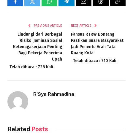
Facebook
Twitter
WhatsApp
Telegram
Email
Threads
Copy
Link
PREVIOUS ARTICLE
NEXT ARTICLE
Lindungi dari Berbagai
Pansus RTRW Bontang
Risiko, Jaminan Sosial
Pastikan Suara Masyarakat
Ketenagakerjaan Penting
Jadi Penentu Arah Tata
Bagi Pekerja Penerima
Ruang Kota
Upah
Telah dibaca : 710 Kali.
Telah dibaca : 726 Kali.
R'Sya Rahmadina
Related
Posts