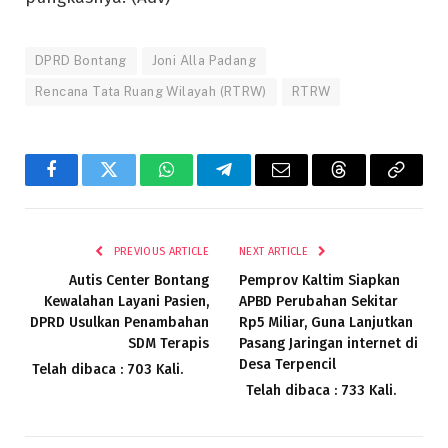
DPRD Bontang
Joni Alla Padang
Rencana Tata Ruang Wilayah (RTRW)
RTRW
Facebook
Twitter
WhatsApp
Telegram
Email
Threads
Copy
Link
PREVIOUS ARTICLE
NEXT ARTICLE
Autis Center Bontang
Pemprov Kaltim Siapkan
Kewalahan Layani Pasien,
APBD Perubahan Sekitar
DPRD Usulkan Penambahan
Rp5 Miliar, Guna Lanjutkan
SDM Terapis
Pasang Jaringan internet di
Desa Terpencil
Telah dibaca : 703 Kali.
Telah dibaca : 733 Kali.