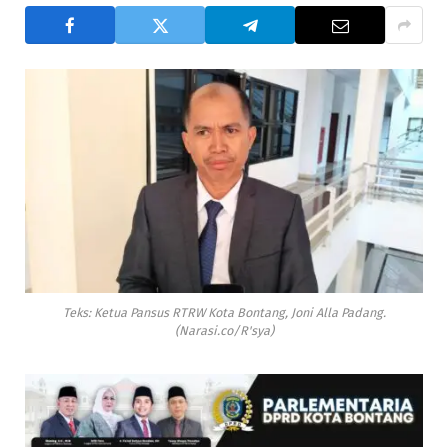
Teks: Ketua Pansus RTRW Kota Bontang, Joni Alla Padang.
(Narasi.co/R'sya)