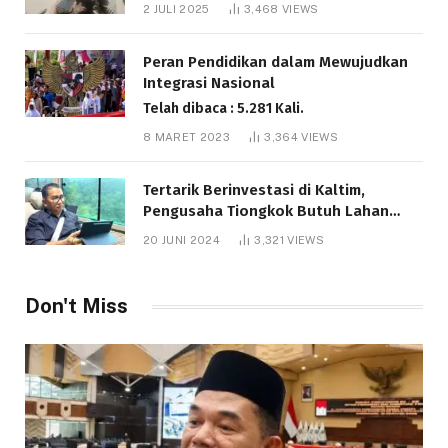
Bantuan Pendidikan Gratispol
2 JULI 2025
3,468
VIEWS
Telah dibaca : 6.054 Kali.
Peran Pendidikan dalam Mewujudkan
Integrasi Nasional
Telah dibaca : 5.281 Kali.
8 MARET 2023
3,364
VIEWS
Tertarik Berinvestasi di Kaltim,
Pengusaha Tiongkok Butuh Lahan
1.000 Hektare
20 JUNI 2024
3,321
VIEWS
Telah dibaca : 1.298 Kali.
Don't Miss