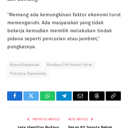
“Memang ada kemungkinan faktor ekonomi turut
memengaruhi. Ada masyarakat yang tidak
bekerja kemudian memilih melakukan tindak
pidana seperti pencurian atau jambret,”
pungkasnya.
Kasus Kejahatan
Kombes Pol Hendri Umar
Polresta Samarinda
Facebook
Twitter
WhatsApp
Telegram
Email
Threads
Copy
Link
PREVIOUS ARTICLE
NEXT ARTICLE
Jaga Identitas Budaya,
Peran RS Swasta Belum