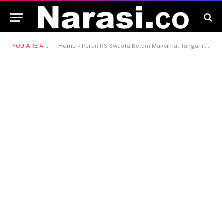
YOU ARE AT:
Home
»
Peran RS Swasta Belum Maksimal Tangani Pasien, TBC Masih Bertumpu di RSUD