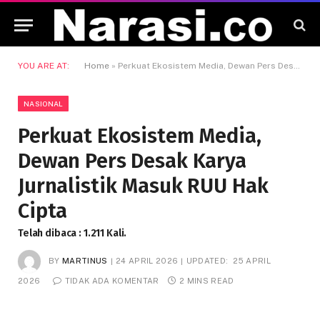
YOU ARE AT:
Home
»
Perkuat Ekosistem Media, Dewan Pers Desak Karya Jurnalistik Masuk RUU Hak Cipta
NASIONAL
Perkuat Ekosistem Media,
Dewan Pers Desak Karya
Jurnalistik Masuk RUU Hak
Cipta
Telah dibaca : 1.211 Kali.
BY
MARTINUS
24 APRIL 2026
UPDATED:
25 APRIL
2026
TIDAK ADA KOMENTAR
2 MINS READ