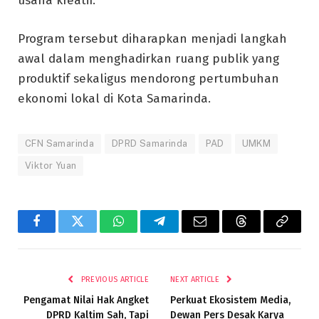
usaha kreatif.
Program tersebut diharapkan menjadi langkah
awal dalam menghadirkan ruang publik yang
produktif sekaligus mendorong pertumbuhan
ekonomi lokal di Kota Samarinda.
CFN Samarinda
DPRD Samarinda
PAD
UMKM
Viktor Yuan
Facebook
Twitter
WhatsApp
Telegram
Email
Threads
Copy
Link
PREVIOUS ARTICLE
NEXT ARTICLE
Pengamat Nilai Hak Angket
Perkuat Ekosistem Media,
DPRD Kaltim Sah, Tapi
Dewan Pers Desak Karya