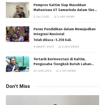
Pemprov Kaltim Siap Masukkan
Mahasiswa UT Samarinda dalam Skema
Bantuan Pendidikan Gratispol
2 JULI 2025
3,468
VIEWS
Telah dibaca : 6.035 Kali.
Peran Pendidikan dalam Mewujudkan
Integrasi Nasional
Telah dibaca : 5.258 Kali.
8 MARET 2023
3,364
VIEWS
Tertarik Berinvestasi di Kaltim,
Pengusaha Tiongkok Butuh Lahan
1.000 Hektare
20 JUNI 2024
3,321
VIEWS
Telah dibaca : 1.279 Kali.
Don't Miss