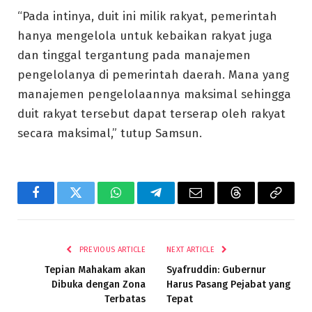
“Pada intinya, duit ini milik rakyat, pemerintah
hanya mengelola untuk kebaikan rakyat juga
dan tinggal tergantung pada manajemen
pengelolanya di pemerintah daerah. Mana yang
manajemen pengelolaannya maksimal sehingga
duit rakyat tersebut dapat terserap oleh rakyat
secara maksimal,” tutup Samsun.
Facebook
Twitter
WhatsApp
Telegram
Email
Threads
Copy
Link
PREVIOUS ARTICLE
NEXT ARTICLE
Tepian Mahakam akan
Syafruddin: Gubernur
Dibuka dengan Zona
Harus Pasang Pejabat yang
Terbatas
Tepat