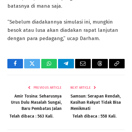
batasnya di mana saja.
“Sebelum diadakannya simulasi ini, mungkin
besok atau lusa akan diadakan rapat lanjutan
dengan para pedagang,” ucap Darham.
Facebook
Twitter
WhatsApp
Telegram
Email
Threads
Copy
Link
PREVIOUS ARTICLE
NEXT ARTICLE
Amir Tosina: Seharusnya
Samsun: Serapan Rendah,
Urus Dulu Masalah Sungai,
Kasihan Rakyat Tidak Bisa
Baru Pembatas Jalan
Menikmati
Telah dibaca : 563 Kali.
Telah dibaca : 558 Kali.