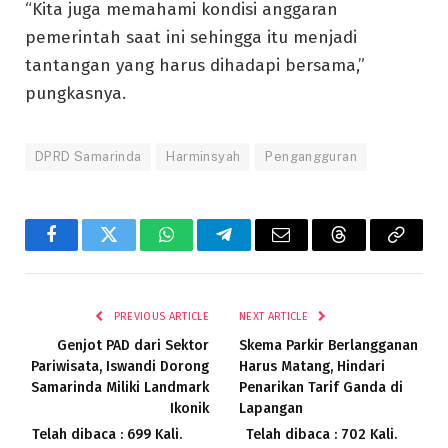
“Kita juga memahami kondisi anggaran
pemerintah saat ini sehingga itu menjadi
tantangan yang harus dihadapi bersama,”
pungkasnya.
DPRD Samarinda
Harminsyah
Pengangguran
Facebook
Twitter
WhatsApp
Telegram
Email
Threads
Copy
Link
PREVIOUS ARTICLE
NEXT ARTICLE
Genjot PAD dari Sektor
Skema Parkir Berlangganan
Pariwisata, Iswandi Dorong
Harus Matang, Hindari
Samarinda Miliki Landmark
Penarikan Tarif Ganda di
Ikonik
Lapangan
Telah dibaca : 699 Kali.
Telah dibaca : 702 Kali.