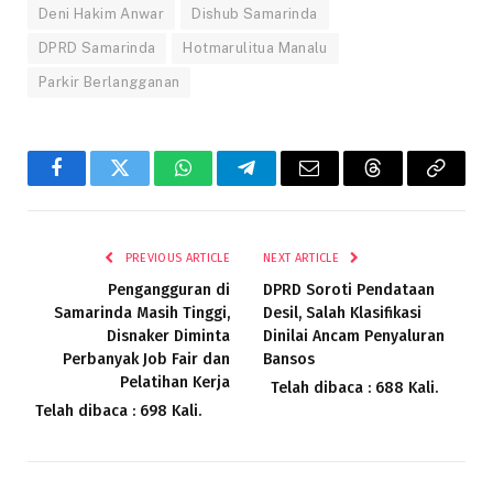
Deni Hakim Anwar
Dishub Samarinda
DPRD Samarinda
Hotmarulitua Manalu
Parkir Berlangganan
Facebook
Twitter
WhatsApp
Telegram
Email
Threads
Copy
Link
PREVIOUS ARTICLE
NEXT ARTICLE
Pengangguran di
DPRD Soroti Pendataan
Samarinda Masih Tinggi,
Desil, Salah Klasifikasi
Disnaker Diminta
Dinilai Ancam Penyaluran
Perbanyak Job Fair dan
Bansos
Pelatihan Kerja
Telah dibaca : 688 Kali.
Telah dibaca : 698 Kali.