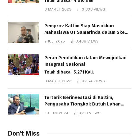
Telah dibaca : 4.616 Kali.
8 MARET 2023
3,838
VIEWS
Pemprov Kaltim Siap Masukkan
Mahasiswa UT Samarinda dalam Skema
Bantuan Pendidikan Gratispol
2 JULI 2025
3,468
VIEWS
Telah dibaca : 6.045 Kali.
Peran Pendidikan dalam Mewujudkan
Integrasi Nasional
Telah dibaca : 5.271 Kali.
8 MARET 2023
3,364
VIEWS
Tertarik Berinvestasi di Kaltim,
Pengusaha Tiongkok Butuh Lahan
1.000 Hektare
20 JUNI 2024
3,321
VIEWS
Telah dibaca : 1.291 Kali.
Don't Miss