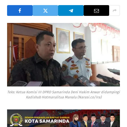
Teks: Ketua Komisi III DPRD Samarinda Deni Hakim Anwar didampingi
Kadishub Hotmarulitua Manalu (Narasi.co/Ira)