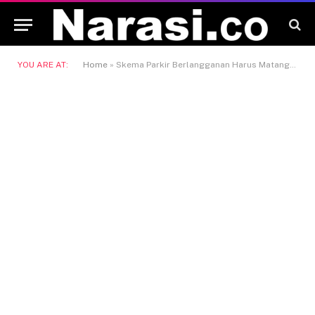
YOU ARE AT:
Home
»
Skema Parkir Berlangganan Harus Matang, Hindari Penarikan Tarif Ganda di Lapangan