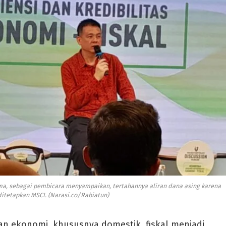
rma, sebagai pembicara menyampaikan, tertahannya aliran dana asing karena
ditetapkan MSCI. (Narasi.co/Rabiatun)
n ekonomi, khususnya domestik, fiskal menjadi