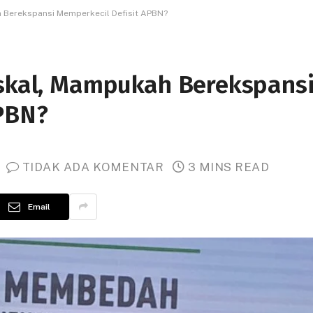
h Berekspansi Memperkecil Defisit APBN?
iskal, Mampukah Berekspans
PBN?
TIDAK ADA KOMENTAR
3 MINS READ
Email