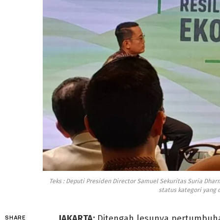
Teks : Deputi Presiden Director Samuel Sekuritas Suria Dha
status kategori yang 
JAKARTA:
Ditengah lesunya pertumbuha
SHARE