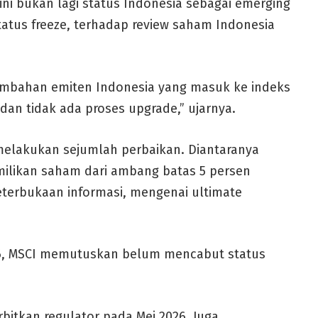
ni bukan lagi status Indonesia sebagai emerging
atus freeze, terhadap review saham Indonesia
ambahan emiten Indonesia yang masuk ke indeks
 dan tidak ada proses upgrade,” ujarnya.
h melakukan sejumlah perbaikan. Diantaranya
ilikan saham dari ambang batas 5 persen
eterbukaan informasi, mengenai ultimate
26, MSCI memutuskan belum mencabut status
bitkan regulator pada Mei 2026. Juga