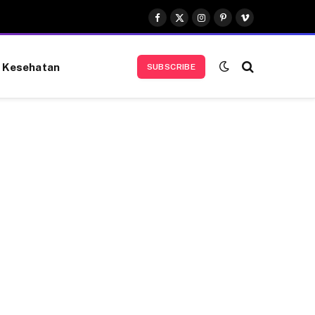
Facebook
X
Instagram
Pinterest
Vimeo
(Twitter)
Kesehatan
SUBSCRIBE