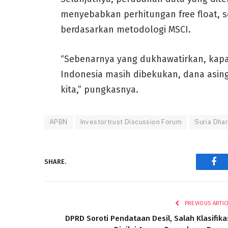
menyebabkan perhitungan free float,
berdasarkan metodologi MSCI.
“Sebenarnya yang dukhawatirkan, kapan
Indonesia masih dibekukan, dana asin
kita,” pungkasnya.
APBN
Investortrust Discussion Forum
Suria Dha
SHARE.
Fac
PREVIOUS ARTIC
DPRD Soroti Pendataan Desil, Salah Klasifika