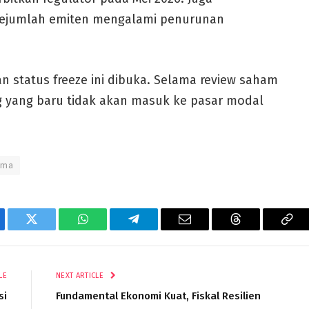
 sejumlah emiten mengalami penurunan
 status freeze ini dibuka. Selama review saham
g yang baru tidak akan masuk ke pasar modal
rma
ebook
Twitter
WhatsApp
Telegram
Email
Threads
Cop
Lin
LE
NEXT ARTICLE
si
Fundamental Ekonomi Kuat, Fiskal Resilien