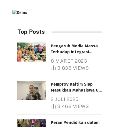
Top Posts
Pengaruh Media Massa
Terhadap Integrasi
Nasional
8 MARET 2023
Telah dibaca : 4.603 Kali.
3,838
VIEWS
Pemprov Kaltim Siap
Masukkan Mahasiswa UT
Samarinda dalam Skema
2 JULI 2025
Bantuan Pendidikan
3,468
VIEWS
Gratispol
Telah dibaca : 6.034 Kali.
Peran Pendidikan dalam