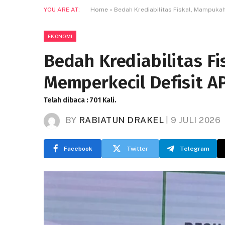
YOU ARE AT:
Home
»
Bedah Krediabilitas Fiskal, Mampuka
EKONOMI
Bedah Krediabilitas F
Memperkecil Defisit A
Telah dibaca : 701 Kali.
BY
RABIATUN DRAKEL
9 JULI 2026
Facebook
Twitter
Telegram