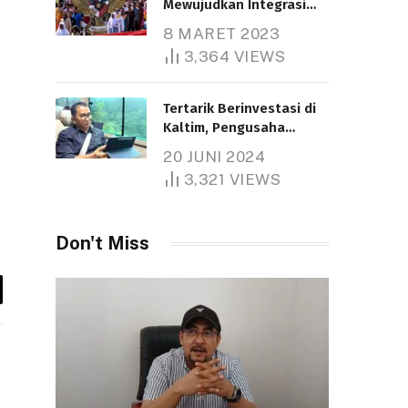
Mewujudkan Integrasi
Nasional
8 MARET 2023
Telah dibaca : 5.256 Kali.
3,364
VIEWS
Tertarik Berinvestasi di
Kaltim, Pengusaha
Tiongkok Butuh Lahan
20 JUNI 2024
1.000 Hektare
3,321
VIEWS
Telah dibaca : 1.278 Kali.
Don't Miss
y
k