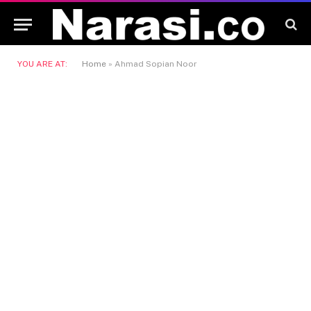
YOU ARE AT:
Home
»
Ahmad Sopian Noor