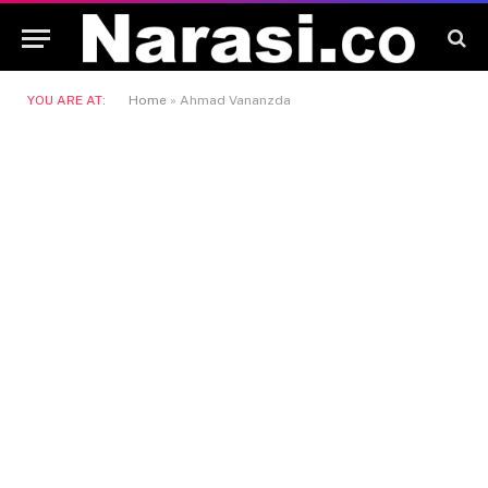
YOU ARE AT:
Home
»
Ahmad Vananzda