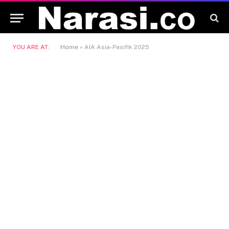
YOU ARE AT:
Home
»
AIA Asia-Pasifik 2025